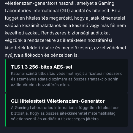
véletlenszám-generátort használ, amelyet a Gaming
Laboratories International (GLI) auditál és hitelesít. Ez a
független hitelesítés megerősíti, hogy a játék kimenetelei
valóban kiszámíthatatlanok és a kaszinó vagy más fél nem
kezelheti azokat. Rendszeres biztonsági auditokat
végzünk a rendszerekre az illetéktelen hozzáférési
kísérletek felderítésére és megelőzésére, ezzel védelmet
nyújtva a fiókodon és pénzeiden is.
TLS 1.3 256-bites AES-sel
Katonai szintű titkosítás védelmet nyújt a fizetési módszerid
és személyes adataid számára az összes tranzakció során
az illetéktelen hozzáférés ellen.
GLI Hitelesített Véletlenszám-Generátor
A Gaming Laboratories International független hitelesítése
biztosítja, hogy az összes játékkimenetel matematikailag
véletlenszerű és auditált a tisztességes játékra.