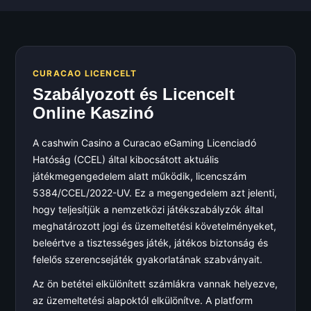
CURACAO LICENCELT
Szabályozott és Licencelt
Online Kaszinó
A cashwin Casino a Curacao eGaming Licenciadó
Hatóság (CCEL) által kibocsátott aktuális
játékmegengedelem alatt működik, licencszám
5384/CCEL/2022-UV. Ez a megengedelem azt jelenti,
hogy teljesítjük a nemzetközi játékszabályzók által
meghatározott jogi és üzemeltetési követelményeket,
beleértve a tisztességes játék, játékos biztonság és
felelős szerencsejáték gyakorlatának szabványait.
Az ön betétei elkülönített számlákra vannak helyezve,
az üzemeltetési alapoktól elkülönítve. A platform