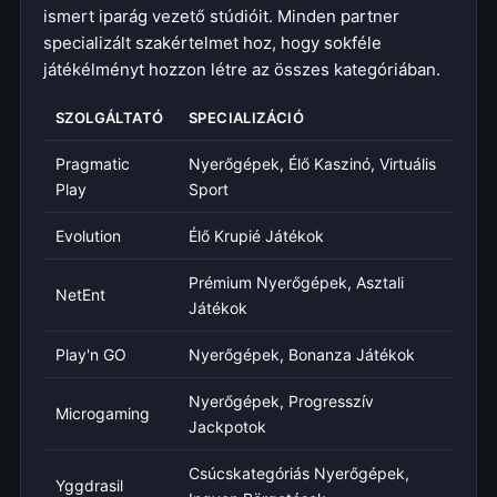
ismert iparág vezető stúdióit. Minden partner
specializált szakértelmet hoz, hogy sokféle
játékélményt hozzon létre az összes kategóriában.
SZOLGÁLTATÓ
SPECIALIZÁCIÓ
Pragmatic
Nyerőgépek, Élő Kaszinó, Virtuális
Play
Sport
Evolution
Élő Krupié Játékok
Prémium Nyerőgépek, Asztali
NetEnt
Játékok
Play'n GO
Nyerőgépek, Bonanza Játékok
Nyerőgépek, Progresszív
Microgaming
Jackpotok
Csúcskategóriás Nyerőgépek,
Yggdrasil