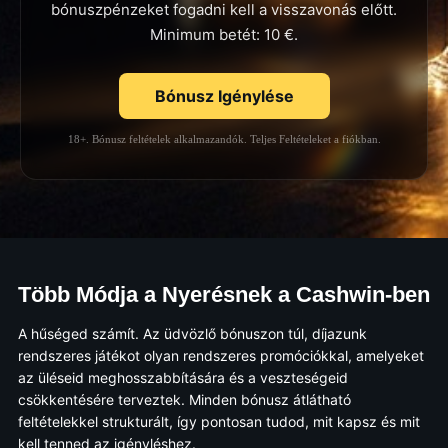
bónuszpénzeket fogadni kell a visszavonás előtt.
Minimum betét: 10 €.
Bónusz Igénylése
18+. Bónusz feltételek alkalmazandók. Teljes Feltételeket a fiókban.
Több Módja a Nyerésnek a Cashwin-ben
A hűséged számít. Az üdvözlő bónuszon túl, díjazunk
rendszeres játékot olyan rendszeres promóciókkal, amelyeket
az üléseid meghosszabbítására és a veszteségeid
csökkentésére terveztek. Minden bónusz átlátható
feltételekkel strukturált, így pontosan tudod, mit kapsz és mit
kell tenned az igényléshez.