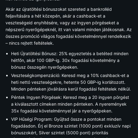
Akár az újratöltési bónuszokat szereted a bankrolléd
feljavítására a hét közepén, akár a cashback-et a
veszteségeid enyhítésére, vagy az ingyen pörgéseket a
népszerű nyerőgépeknél, itt van valami minden játékosnak. Az
összes promóció világos fogadási követelménnyel rendelkezik
– nincs rejtett feltételek.
Heti Újratöltési Bónusz: 25% egyeztetés a betéted minden
hétfőn, akár 100 GBP-ig. 30x fogadási követelmény a
bónusz összegén nyerőgépeken.
Veszteségkompenzáció: Keresd meg a 10% cashback-et a
heti nettó veszteségekre, hetente 50 GBP-ig korlátozott.
Minden pénteken jóváírásra kerül fogadási feltételek nélkül.
Péntek Ingyen Pörgések: Keresd meg a 20 ingyen pörgést
a kiválasztott címeken minden pénteken. A nyeremények
35x fogadási követelménnyel jár a nyerőgépeken.
VIP Hűségi Program: Gyűjtsd össze a pontokat minden
fogadásdon. Érj el Bronze szintet (1000 pont) exkluzív napi
bónuszokért, Silver szintet (5000 pont) prioritás