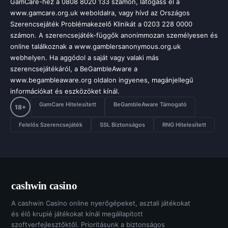
GamCare-hez a 0808 8020 133 számon, látogass el a
www.gamcare.org.uk weboldalra, vagy hívd az Országos
Szerencsejáték Problémakezelő Klinikát a 0203 228 0000
számon. A szerencsejáték-függők anonimmozan személyesen és
online találkoznak a www.gamblersanonymous.org.uk
webhelyen. Ha aggódol a saját vagy valaki más
szerencsejátékáról, a BeGambleAware a
www.begambleaware.org oldalon ingyenes, magánjellegű
információkat és eszközöket kínál.
GamCare Hitelesített
BeGambleAware Támogató
18+
Felelős Szerencsejáték
SSL Biztonságos
RNG Hitelesített
cashwin casino
A cashwin Casino online nyerőgépeket, asztali játékokat
és élő krupié játékokat kínál megállapított
szoftverfejlesztőktől. Prioritásunk a biztonságos