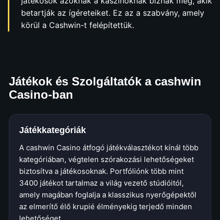
játékosok azoknak a kaszinóknak bíznak meg, akik
betartják az ígéreteiket. Ez az a szabvány, amely
körül a Cashwin-t felépítettük.
Játékok és Szolgáltatók a cashwin
Casino-ban
Játékkategóriák
A cashwin Casino átfogó játékválasztékot kínál több
kategóriában, végtelen szórakozási lehetőségeket
biztosítva a játékosoknak. Portfóliónk több mint
3400 játékot tartalmaz a világ vezető stúdióitól,
amely magában foglalja a klasszikus nyerőgépektől
az elmerítő élő krupié élményekig terjedő minden
lehetőséget.