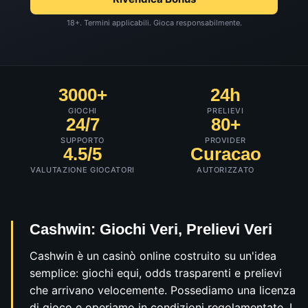
18+. Termini applicabili. Gioca responsabilmente.
3000+
24h
GIOCHI
PRELIEVI
24/7
80+
SUPPORTO
PROVIDER
4.5/5
Curacao
VALUTAZIONE GIOCATORI
AUTORIZZATO
Cashwin: Giochi Veri, Prelievi Veri
Cashwin è un casinò online costruito su un'idea
semplice: giochi equi, odds trasparenti e prelievi
che arrivano velocemente. Possediamo una licenza
di gioco e operiamo in condizioni regolamentate. I