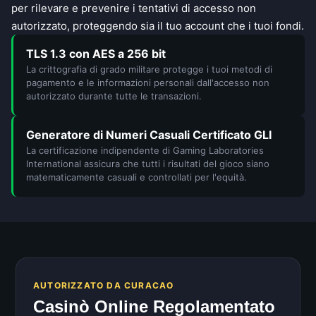
per rilevare e prevenire i tentativi di accesso non
autorizzato, proteggendo sia il tuo account che i tuoi fondi.
TLS 1.3 con AES a 256 bit
La crittografia di grado militare protegge i tuoi metodi di
pagamento e le informazioni personali dall'accesso non
autorizzato durante tutte le transazioni.
Generatore di Numeri Casuali Certificato GLI
La certificazione indipendente di Gaming Laboratories
International assicura che tutti i risultati del gioco siano
matematicamente casuali e controllati per l'equità.
AUTORIZZATO DA CURACAO
Casinò Online Regolamentato