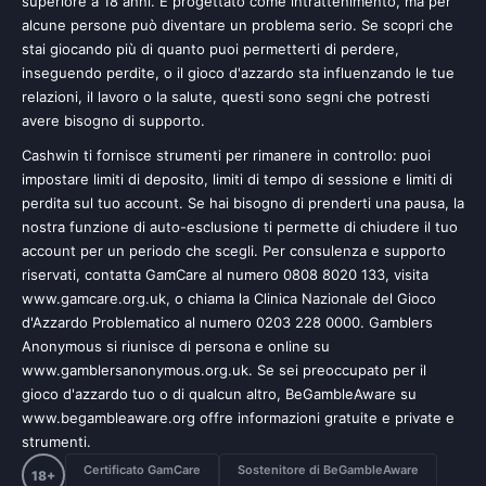
superiore a 18 anni. È progettato come intrattenimento, ma per
alcune persone può diventare un problema serio. Se scopri che
stai giocando più di quanto puoi permetterti di perdere,
inseguendo perdite, o il gioco d'azzardo sta influenzando le tue
relazioni, il lavoro o la salute, questi sono segni che potresti
avere bisogno di supporto.
Cashwin ti fornisce strumenti per rimanere in controllo: puoi
impostare limiti di deposito, limiti di tempo di sessione e limiti di
perdita sul tuo account. Se hai bisogno di prenderti una pausa, la
nostra funzione di auto-esclusione ti permette di chiudere il tuo
account per un periodo che scegli. Per consulenza e supporto
riservati, contatta GamCare al numero 0808 8020 133, visita
www.gamcare.org.uk, o chiama la Clinica Nazionale del Gioco
d'Azzardo Problematico al numero 0203 228 0000. Gamblers
Anonymous si riunisce di persona e online su
www.gamblersanonymous.org.uk. Se sei preoccupato per il
gioco d'azzardo tuo o di qualcun altro, BeGambleAware su
www.begambleaware.org offre informazioni gratuite e private e
strumenti.
Certificato GamCare
Sostenitore di BeGambleAware
18+