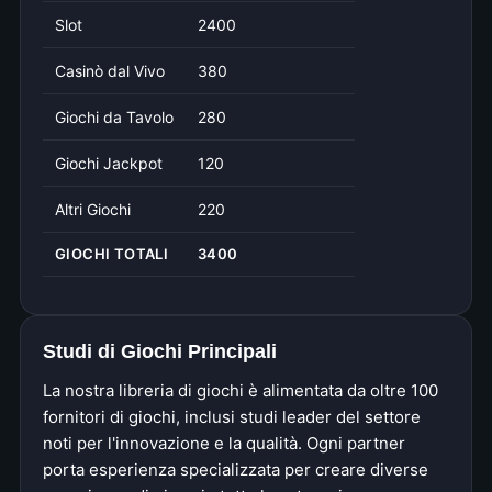
Slot
2400
Casinò dal Vivo
380
Giochi da Tavolo
280
Giochi Jackpot
120
Altri Giochi
220
GIOCHI TOTALI
3400
Studi di Giochi Principali
La nostra libreria di giochi è alimentata da oltre 100
fornitori di giochi, inclusi studi leader del settore
noti per l'innovazione e la qualità. Ogni partner
porta esperienza specializzata per creare diverse