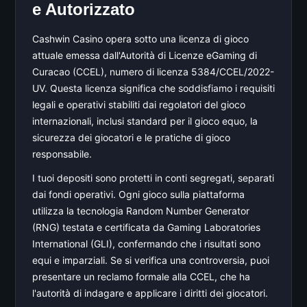
e Autorizzato
Cashwin Casino opera sotto una licenza di gioco
attuale emessa dall'Autorità di Licenze eGaming di
Curacao (CCEL), numero di licenza 5384/CCEL/2022-
UV. Questa licenza significa che soddisfiamo i requisiti
legali e operativi stabiliti dai regolatori del gioco
internazionali, inclusi standard per il gioco equo, la
sicurezza dei giocatori e le pratiche di gioco
responsabile.
I tuoi depositi sono protetti in conti segregati, separati
dai fondi operativi. Ogni gioco sulla piattaforma
utilizza la tecnologia Random Number Generator
(RNG) testata e certificata da Gaming Laboratories
International (GLI), confermando che i risultati sono
equi e imparziali. Se si verifica una controversia, puoi
presentare un reclamo formale alla CCEL, che ha
l'autorità di indagare e applicare i diritti dei giocatori.