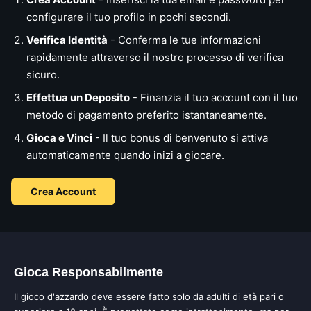
configurare il tuo profilo in pochi secondi.
Verifica Identità
- Conferma le tue informazioni
rapidamente attraverso il nostro processo di verifica
sicuro.
Effettua un Deposito
- Finanzia il tuo account con il tuo
metodo di pagamento preferito istantaneamente.
Gioca e Vinci
- Il tuo bonus di benvenuto si attiva
automaticamente quando inizi a giocare.
Crea Account
Gioca Responsabilmente
Il gioco d'azzardo deve essere fatto solo da adulti di età pari o