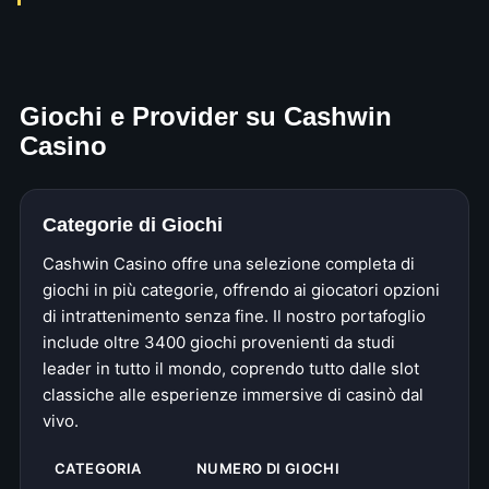
Giochi e Provider su Cashwin
Casino
Categorie di Giochi
Cashwin Casino offre una selezione completa di
giochi in più categorie, offrendo ai giocatori opzioni
di intrattenimento senza fine. Il nostro portafoglio
include oltre 3400 giochi provenienti da studi
leader in tutto il mondo, coprendo tutto dalle slot
classiche alle esperienze immersive di casinò dal
vivo.
CATEGORIA
NUMERO DI GIOCHI