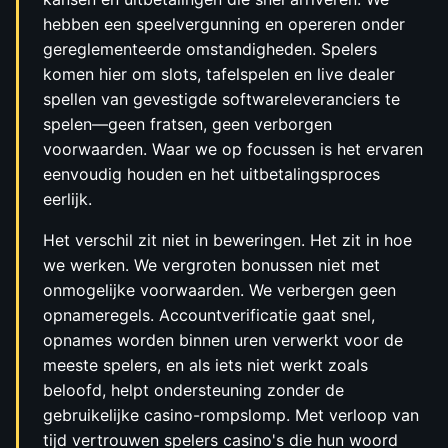
hebben een speelvergunning en opereren onder
gereglementeerde omstandigheden. Spelers
komen hier om slots, tafelspelen en live dealer
spellen van gevestigde softwareleveranciers te
spelen—geen fratsen, geen verborgen
voorwaarden. Waar we op focussen is het ervaren
eenvoudig houden en het uitbetalingsproces
eerlijk.
Het verschil zit niet in beweringen. Het zit in hoe
we werken. We vergroten bonussen niet met
onmogelijke voorwaarden. We verbergen geen
opnameregels. Accountverificatie gaat snel,
opnames worden binnen uren verwerkt voor de
meeste spelers, en als iets niet werkt zoals
beloofd, helpt ondersteuning zonder de
gebruikelijke casino-rompslomp. Met verloop van
tijd vertrouwen spelers casino's die hun woord