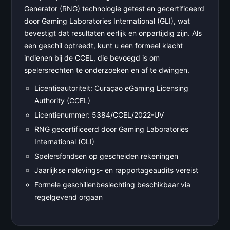
Generator (RNG) technologie getest en gecertificeerd
door Gaming Laboratories International (GLI), wat
bevestigt dat resultaten eerlijk en onpartijdig zijn. Als
een geschil optreedt, kunt u een formeel klacht
indienen bij de CCEL, die bevoegd is om
spelersrechten te onderzoeken en af te dwingen.
Licentieautoriteit: Curaçao eGaming Licensing
Authority (CCEL)
Licentienummer: 5384/CCEL/2022-UV
RNG gecertificeerd door Gaming Laboratories
International (GLI)
Spelersfondsen op gescheiden rekeningen
Jaarlijkse nalevings- en rapportageaudits vereist
Formele geschillenbeslechting beschikbaar via
regelgevend orgaan