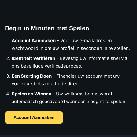
Begin in Minuten met Spelen
Account Aanmaken
- Voer uw e-mailadres en
wachtwoord in om uw profiel in seconden in te stellen.
Identiteit Verifiëren
- Bevestig uw informatie snel via
ons beveiligde verificatieproces.
Een Storting Doen
- Financier uw account met uw
voorkeursbetaalmethode direct.
Spelen en Winnen
- Uw welkomstbonus wordt
automatisch geactiveerd wanneer u begint te spelen.
Account Aanmaken