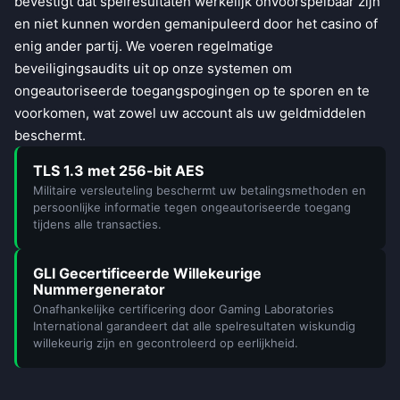
bevestigt dat spelresultaten werkelijk onvoorspelbaar zijn
en niet kunnen worden gemanipuleerd door het casino of
enig ander partij. We voeren regelmatige
beveiligingsaudits uit op onze systemen om
ongeautoriseerde toegangspogingen op te sporen en te
voorkomen, wat zowel uw account als uw geldmiddelen
beschermt.
TLS 1.3 met 256-bit AES
Militaire versleuteling beschermt uw betalingsmethoden en
persoonlijke informatie tegen ongeautoriseerde toegang
tijdens alle transacties.
GLI Gecertificeerde Willekeurige
Nummergenerator
Onafhankelijke certificering door Gaming Laboratories
International garandeert dat alle spelresultaten wiskundig
willekeurig zijn en gecontroleerd op eerlijkheid.