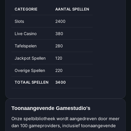
CATEGORIE
AANTAL SPELLEN
Slots
2400
Live Casino
380
Tafelspelen
280
Jackpot Spellen
120
Overige Spellen
220
TOTAAL SPELLEN
3400
Toonaangevende Gamestudio's
Onze spelbibliotheek wordt aangedreven door meer
dan 100 gameproviders, inclusief toonaangevende