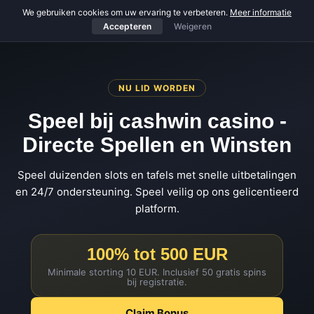
We gebruiken cookies om uw ervaring te verbeteren.
Meer informatie
cashwin casino
Spelen
NL
▾
Accepteren
Weigeren
NU LID WORDEN
Speel bij cashwin casino -
Directe Spellen en Winsten
Speel duizenden slots en tafels met snelle uitbetalingen
en 24/7 ondersteuning. Speel veilig op ons gelicentieerd
platform.
100% tot 500 EUR
Minimale storting 10 EUR. Inclusief 50 gratis spins
bij registratie.
Claim Bonus